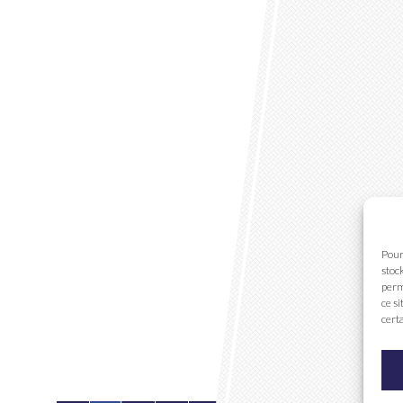
Pour
stoc
perm
ce s
cert